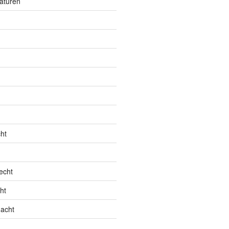
aturen
ht
echt
ht
acht