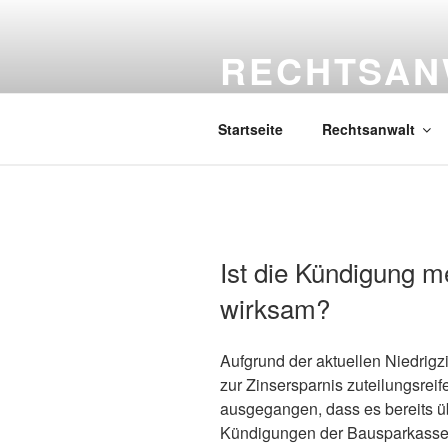
Zum
Inhalt
RECHTSAN
springen
Spezialist für Vorsorgevollmach
Startseite
Rechtsanwalt
Ist die Kündigung 
wirksam?
Aufgrund der aktuellen Niedrig
zur Zinsersparnis zuteilungsrei
ausgegangen, dass es bereits üb
Kündigungen der Bausparkassen 