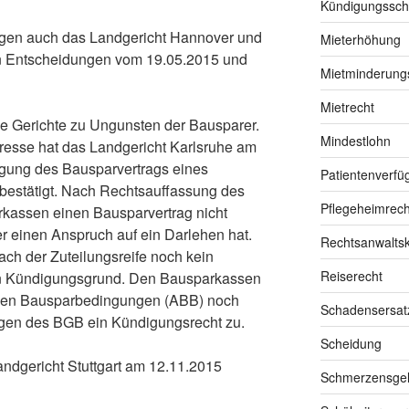
Kündigungssch
igen auch das Landgericht Hannover und
Mieterhöhung
en Entscheidungen vom 19.05.2015 und
Mietminderung
Mietrecht
ie Gerichte zu Ungunsten der Bausparer.
Mindestlohn
eresse hat das Landgericht Karlsruhe am
igung des Bausparvertrags eines
Patientenverfü
bestätigt. Nach Rechtsauffassung des
Pflegeheimrech
kassen einen Bauspar­vertrag nicht
r einen Anspruch auf ein Darlehen hat.
Rechtsanwalts
ch der Zuteilungs­reife noch kein
Reiserecht
ein Kündigungs­grund. Den Bausparkassen
inen Bausparbedingungen (ABB) noch
Schadensersat
gen des BGB ein Kündigungsrecht zu.
Scheidung
andgericht Stuttgart am 12.11.2015
Schmerzensgel