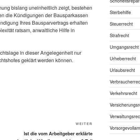
Schöheitsrepar
ung bislang uneinheitlich zeigt, bestehen
Sterbehilfe
egen die Kündigungen der Bausparkassen
ündigung Ihres Bausparvertrags erhalten
Steuerrecht
exität ratsam, anwaltliche Hilfe in
Strafrecht
Umgangsrecht
echtslage in dieser Angelegenheit nur
Urheberrecht
chtshofes geklärt werden können.
Urlaubsrecht
Verbraucherrec
Verkehrsrecht
Versicherungsr
Verwaltungsrec
Nächster
WEITER
Vorsorgevollam
Beitrag
Ist die vom Arbeitgeber erklärte