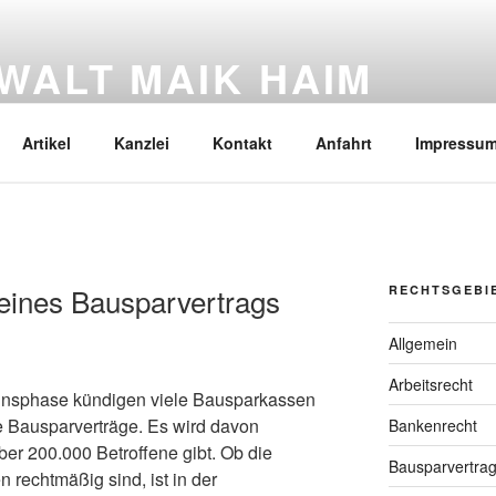
WALT MAIK HAIM
t und Patientenverfügung
Artikel
Kanzlei
Kontakt
Anfahrt
Impressu
meines Bausparvertrags
RECHTSGEBI
Allgemein
Arbeitsrecht
zinsphase kündigen viele Bausparkassen
fe Bausparverträge. Es wird davon
Bankenrecht
er 200.000 Betroffene gibt. Ob die
Bausparvertra
rechtmäßig sind, ist in der