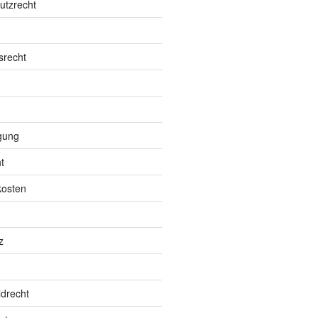
utzrecht
srecht
gung
t
kosten
z
drecht