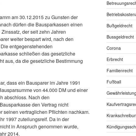
.
Betreuungsrec
Betriebskoste
Hamm am 30.12.2015 zu Gunsten der
nach dürfen die Bausparkassen einen
Bußgeldrecht
 Zinssatz, der seit zehn Jahren
Bussgeldrecht
arer weiter bespart wird, nach den
. Die entgegenstehenden
Corona
rkasse schließen das gesetzliche
Erbrecht
ht aus, da die gesetzliche Bestimmung
Familienrecht
Fußball
ar, dass ein Bausparer im Jahre 1991
r Bausparsumme von 44.000 DM und einer
Gewährleistun
ich abschloss. Nach den
 Bausparkasse den Vertrag nicht
Kaufvertragsre
r seinen vertraglichen Pflichten nachkam.
Krankschreibu
r 1997 zuteilungsreif. Da in der
 nicht in Anspruch genommen wurde,
Kündigungssch
ahr 2014.