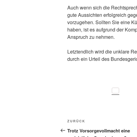
Auch wenn sich die Rechtsprech
gute Aussichten erfolgreich g
vorzugehen. Sollten Sie eine K
haben, ist es aufgrund der Kompl
Anspruch zu nehmen.
Letztendlich wird die unklare R
durch ein Urteil des Bundesgeri
Beitragsnavigation
Vorheriger
ZURÜCK
Beitrag
Trotz Vorsorgevollmacht eine