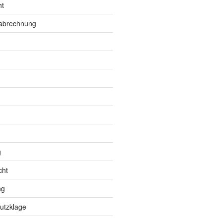
ht
nabrechnung
g
cht
ng
utzklage