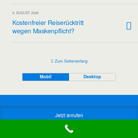
9. AUGUST 2026
Kostenfreier Reiserücktritt
wegen Maskenpflicht?
Zum Seitenanfang
Mobil
Desktop
Jetzt anrufen